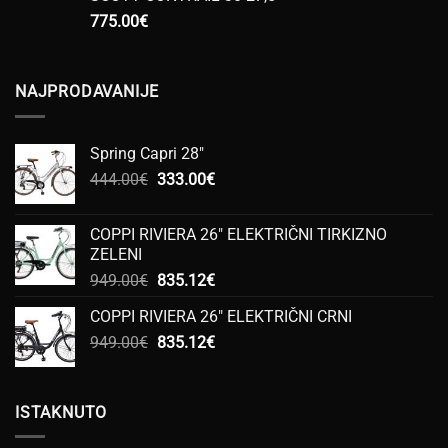
775.00
€
NAJPRODAVANIJE
Spring Capri 28"
Izvorna
Trenutna
444.00
€
333.00
€
cijena
cijena
bila
je:
COPPI RIVIERA 26" ELEKTRIČNI TIRKIZNO
je:
333.00€.
ZELENI
444.00€.
Izvorna
Trenutna
949.00
€
835.12
€
cijena
cijena
COPPI RIVIERA 26" ELEKTRIČNI CRNI
bila
je:
Izvorna
Trenutna
949.00
€
je:
835.12
€
835.12€.
cijena
cijena
949.00€.
bila
je:
je:
835.12€.
ISTAKNUTO
949.00€.