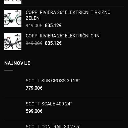
cijena
cijena
bila
je:
COPPI RIVIERA 26" ELEKTRIČNI TIRKIZNO
je:
333.00€.
ZELENI
444.00€.
Izvorna
Trenutna
949.00
€
835.12
€
cijena
cijena
COPPI RIVIERA 26" ELEKTRIČNI CRNI
bila
je:
Izvorna
Trenutna
949.00
€
je:
835.12
€
835.12€.
cijena
cijena
949.00€.
bila
je:
je:
835.12€.
NAJNOVIJE
949.00€.
SCOTT SUB CROSS 30 28"
779.00
€
SCOTT SCALE 400 24"
599.00
€
SCOTT CONTRAIL 30 27,5"