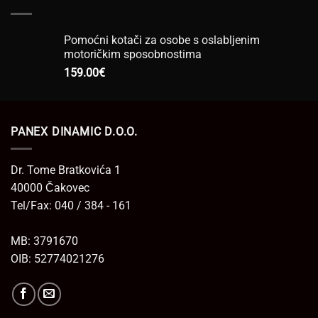
949.00€.
Pomoćni kotači za osobe s oslabljenim
motoričkim sposobnostima
159.00
€
PANEX DINAMIC D.O.O.
Dr. Tome Bratkovića 1
40000 Čakovec
Tel/Fax: 040 / 384 - 161
MB: 3791670
OIB: 52774021276