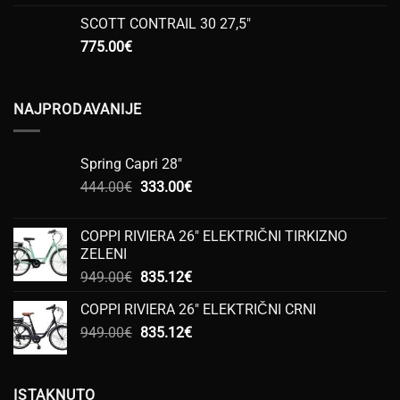
SCOTT CONTRAIL 30 27,5"
775.00
€
NAJPRODAVANIJE
Spring Capri 28"
Izvorna
Trenutna
444.00
€
333.00
€
cijena
cijena
bila
je:
COPPI RIVIERA 26" ELEKTRIČNI TIRKIZNO
je:
333.00€.
ZELENI
444.00€.
Izvorna
Trenutna
949.00
€
835.12
€
cijena
cijena
COPPI RIVIERA 26" ELEKTRIČNI CRNI
bila
je:
Izvorna
Trenutna
949.00
€
je:
835.12
€
835.12€.
cijena
cijena
949.00€.
bila
je:
je:
835.12€.
ISTAKNUTO