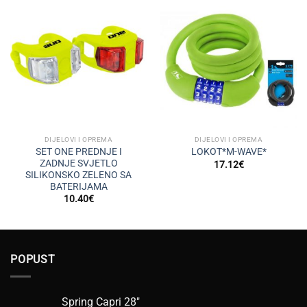
DIJELOVI I OPREMA
DIJELOVI I OPREMA
SET ONE PREDNJE I
LOKOT*M-WAVE*
ZADNJE SVJETLO
17.12
€
SILIKONSKO ZELENO SA
BATERIJAMA
10.40
€
POPUST
Spring Capri 28"