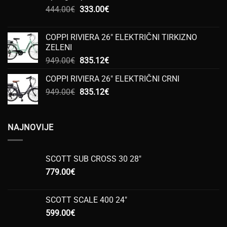
Izvorna
Trenutna
444.00
€
333.00
€
cijena
cijena
bila
je:
COPPI RIVIERA 26" ELEKTRIČNI TIRKIZNO
je:
333.00€.
ZELENI
444.00€.
Izvorna
Trenutna
949.00
€
835.12
€
cijena
cijena
COPPI RIVIERA 26" ELEKTRIČNI CRNI
bila
je:
Izvorna
Trenutna
949.00
€
je:
835.12
€
835.12€.
cijena
cijena
949.00€.
bila
je:
je:
835.12€.
NAJNOVIJE
949.00€.
SCOTT SUB CROSS 30 28"
779.00
€
SCOTT SCALE 400 24"
599.00
€