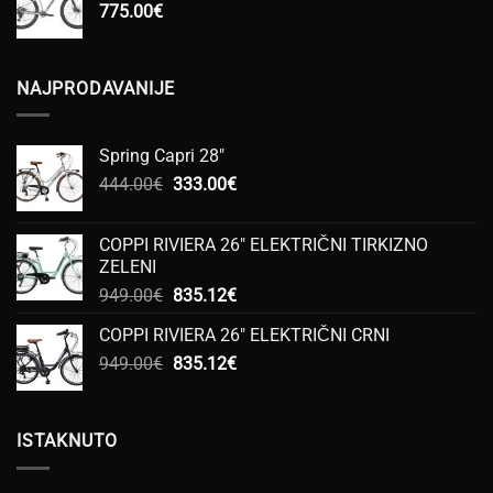
775.00
€
NAJPRODAVANIJE
Spring Capri 28"
Izvorna
Trenutna
444.00
€
333.00
€
cijena
cijena
bila
je:
COPPI RIVIERA 26" ELEKTRIČNI TIRKIZNO
je:
333.00€.
ZELENI
444.00€.
Izvorna
Trenutna
949.00
€
835.12
€
cijena
cijena
COPPI RIVIERA 26" ELEKTRIČNI CRNI
bila
je:
Izvorna
Trenutna
949.00
€
je:
835.12
€
835.12€.
cijena
cijena
949.00€.
bila
je:
je:
835.12€.
ISTAKNUTO
949.00€.