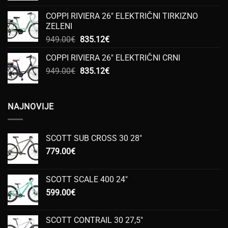
bila
je:
COPPI RIVIERA 26" ELEKTRIČNI TIRKIZNO
je:
333.00€.
ZELENI
444.00€.
Izvorna
Trenutna
949.00
€
835.12
€
cijena
cijena
COPPI RIVIERA 26" ELEKTRIČNI CRNI
bila
je:
Izvorna
Trenutna
949.00
€
je:
835.12
€
835.12€.
cijena
cijena
949.00€.
bila
je:
je:
835.12€.
NAJNOVIJE
949.00€.
SCOTT SUB CROSS 30 28"
779.00
€
SCOTT SCALE 400 24"
599.00
€
SCOTT CONTRAIL 30 27,5"