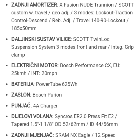
ZADNJI AMORTIZER
: X-Fusion NUDE Trunnion / SCOTT
custom w. travel / geo adj. / 3 modes: Lockout-Traction
Control-Descend / Reb. Adj. / Travel 140-90-Lockout /
185x50mm
DALJINSKI SUSTAV VILICE
: SCOTT TwinLoc
Suspension System 3 modes front and rear / integ. Grip
clamp
ELEKTRIČNI MOTOR
: Bosch Performance CX, EU:
25kmh / INT: 20mph
BATERIJA
: PowerTube 625Wh
ZASLON
: Bosch Purion
PUNJAČ
: 4A Charger
DIJELOVI VOLANA
: Syncros ER2.0 Press Fit E2 /
Tapered 1.5″-1 1/8″ OD 52/62mm / ID 44/56mm
ZADNJI MJENJAČ
: SRAM NX Eagle / 12 Speed