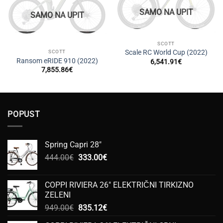
SAMO NA UPIT
SAMO NA UPIT
SCOTT
Scale RC World Cup (2022)
SCOTT
Ransom eRIDE 910 (2022)
6,541.91
€
7,855.86
€
POPUST
Spring Capri 28"
Izvorna
Trenutna
444.00
€
333.00
€
cijena
cijena
bila
je:
COPPI RIVIERA 26" ELEKTRIČNI TIRKIZNO
je:
333.00€.
ZELENI
444.00€.
Izvorna
Trenutna
949.00
€
835.12
€
cijena
cijena