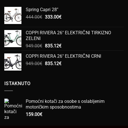
Spring Capri 28"
Izvorna
Trenutna
444.00
€
333.00
€
cijena
cijena
bila
je:
COPPI RIVIERA 26" ELEKTRIČNI TIRKIZNO
je:
333.00€.
ZELENI
444.00€.
Izvorna
Trenutna
949.00
€
835.12
€
cijena
cijena
COPPI RIVIERA 26" ELEKTRIČNI CRNI
bila
je:
Izvorna
Trenutna
949.00
€
je:
835.12
€
835.12€.
cijena
cijena
949.00€.
bila
je:
je:
835.12€.
ISTAKNUTO
949.00€.
Pomoćni kotači za osobe s oslabljenim
motoričkim sposobnostima
159.00
€