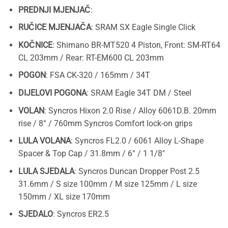
PREDNJI MJENJAČ
:
RUČICE MJENJAČA
: SRAM SX Eagle Single Click
KOČNICE
: Shimano BR-MT520 4 Piston, Front: SM-RT64
CL 203mm / Rear: RT-EM600 CL 203mm
POGON
: FSA CK-320 / 165mm / 34T
DIJELOVI POGONA
: SRAM Eagle 34T DM / Steel
VOLAN
: Syncros Hixon 2.0 Rise / Alloy 6061D.B. 20mm
rise / 8° / 760mm Syncros Comfort lock-on grips
LULA VOLANA
: Syncros FL2.0 / 6061 Alloy L-Shape
Spacer & Top Cap / 31.8mm / 6° / 1 1/8″
LULA SJEDALA
: Syncros Duncan Dropper Post 2.5
31.6mm / S size 100mm / M size 125mm / L size
150mm / XL size 170mm
SJEDALO
: Syncros ER2.5