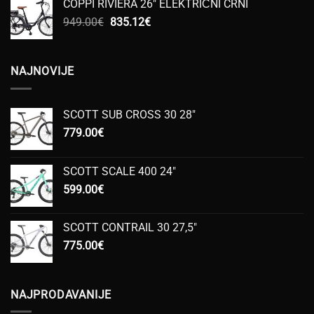
COPPI RIVIERA 26" ELEKTRIČNI CRNI
bila
je:
Izvorna
Trenutna
949.00
€
je:
835.12
€
835.12€.
cijena
cijena
949.00€.
bila
je:
je:
835.12€.
NAJNOVIJE
949.00€.
SCOTT SUB CROSS 30 28"
779.00
€
SCOTT SCALE 400 24"
599.00
€
SCOTT CONTRAIL 30 27,5"
775.00
€
NAJPRODAVANIJE