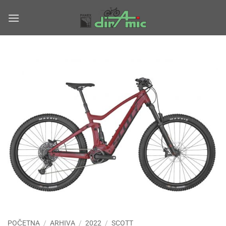
Skip
to
content
POČETNA
/
ARHIVA
/
2022
/
SCOTT